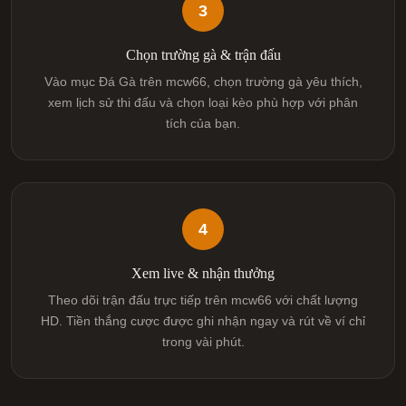
3
Chọn trường gà & trận đấu
Vào mục Đá Gà trên mcw66, chọn trường gà yêu thích,
xem lịch sử thi đấu và chọn loại kèo phù hợp với phân
tích của bạn.
4
Xem live & nhận thưởng
Theo dõi trận đấu trực tiếp trên mcw66 với chất lượng
HD. Tiền thắng cược được ghi nhận ngay và rút về ví chỉ
trong vài phút.