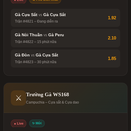
Gà Cựa Sắt
Gà Cựa Sắt
vs
1.92
Trận #4821 – Đang diễn ra
Gà Nòi Thuần
Gà Peru
vs
2.10
Trận #4822 – 15 phút nữa
Gà Đòn
Gà Cựa Sắt
vs
1.85
Trận #4823 – 30 phút nữa
Trường Gà WS168
⚔️
Campuchia – Cựa sắt & Cựa dao
● Live
✨ Mới