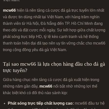
mcw66
hiện là nền tảng cá cược đá gà trực tuyến lớn nhất
và được tin dùng nhất tại Việt Nam, với hàng trăm nghìn
thành viên từ Hà Nội, Đà Nẵng đến TP. Hồ Chí Minh đang
theo dõi và đặt cược mỗi ngày. Sự kết hợp giữa chất lượng
phát sóng trực tiếp HD, tỷ lệ kèo cạnh tranh và hệ thống
thanh toán hiện đại đã tạo nên uy tín vững chắc cho mcw66
trong cộng đồng yêu đá gà Việt Nam.
Tại sao mcw66 là lựa chọn hàng đầu cho đá gà
trực tuyến?
Giữa hàng chục nền tảng cá cược đá gà xuất hiện trong
những năm gần đây,
mcw66
nổi bật nhờ những lợi thế
khác biệt khó có đối thủ nào sánh kịp:
Phát sóng trực tiếp chất lượng cao:
mcw66 đầu tư hệ