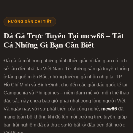
HƯỚNG DẪN CHI TIẾT
Đá Gà Trực Tuyến Tại mcw66 – Tất
Cả Những Gì Bạn Cần Biết
Đá gà là một trong những hình thức giải trí dân gian có lịch
sử lâu đời nhất tại Việt Nam. Từ những sân gà truyền thống
ở làng quê miền Bắc, những trường gà nhộn nhịp tại TP.
Hồ Chí Minh và Bình Định, cho đến các giải đấu quốc tế tại
Campuchia và Philippines – niềm đam mê với môn thể thao
đặc sắc này chưa bao giờ phai nhạt trong lòng người Việt.
Và ngày nay, với sự phát triển của công nghệ,
mcw66
đã
mang toàn bộ không khí đó lên môi trường trực tuyến, giúp
bạn trải nghiệm đá gà thực sự từ bất kỳ đâu trên đất nước
Việt Nam.