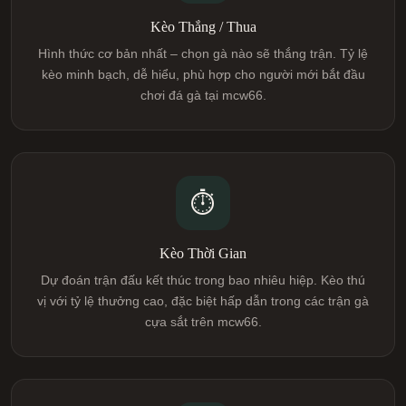
Kèo Thắng / Thua
Hình thức cơ bản nhất – chọn gà nào sẽ thắng trận. Tỷ lệ
kèo minh bạch, dễ hiểu, phù hợp cho người mới bắt đầu
chơi đá gà tại mcw66.
⏱️
Kèo Thời Gian
Dự đoán trận đấu kết thúc trong bao nhiêu hiệp. Kèo thú
vị với tỷ lệ thưởng cao, đặc biệt hấp dẫn trong các trận gà
cựa sắt trên mcw66.