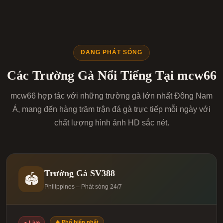
ĐANG PHÁT SÓNG
Các Trường Gà Nổi Tiếng Tại mcw66
mcw66 hợp tác với những trường gà lớn nhất Đông Nam
Á, mang đến hàng trăm trận đá gà trực tiếp mỗi ngày với
chất lượng hình ảnh HD sắc nét.
Trường Gà SV388
🏟️
Philippines – Phát sóng 24/7
● Live
🔥 Phổ biến nhất