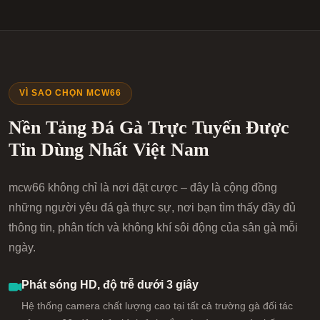
VÌ SAO CHỌN MCW66
Nền Tảng Đá Gà Trực Tuyến Được
Tin Dùng Nhất Việt Nam
mcw66 không chỉ là nơi đặt cược – đây là cộng đồng
những người yêu đá gà thực sự, nơi bạn tìm thấy đầy đủ
thông tin, phân tích và không khí sôi động của sân gà mỗi
ngày.
Phát sóng HD, độ trễ dưới 3 giây
Hệ thống camera chất lượng cao tại tất cả trường gà đối tác