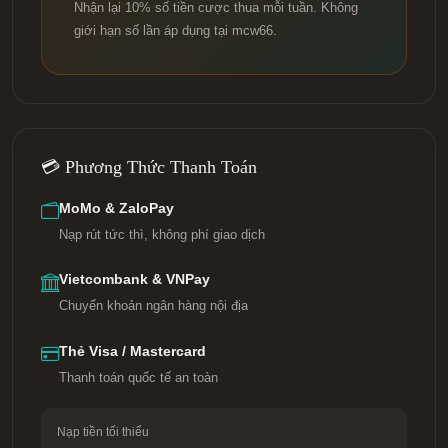
Nhận lại 10% số tiền cược thua mỗi tuần. Không
giới hạn số lần áp dụng tại mcw66.
💳 Phương Thức Thanh Toán
MoMo & ZaloPay
Nạp rút tức thì, không phí giao dịch
Vietcombank & VNPay
Chuyển khoản ngân hàng nội địa
Thẻ Visa / Mastercard
Thanh toán quốc tế an toàn
Nạp tiền tối thiểu