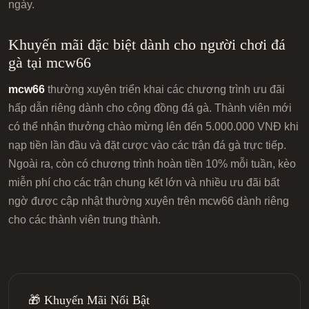
ngày.
Khuyến mãi đặc biệt dành cho người chơi đá
gà tại mcw66
mcw66
thường xuyên triển khai các chương trình ưu đãi
hấp dẫn riêng dành cho cộng đồng đá gà. Thành viên mới
có thể nhận thưởng chào mừng lên đến 5.000.000 VNĐ khi
nạp tiền lần đầu và đặt cược vào các trận đá gà trực tiếp.
Ngoài ra, còn có chương trình hoàn tiền 10% mỗi tuần, kèo
miễn phí cho các trận chung kết lớn và nhiều ưu đãi bất
ngờ được cập nhật thường xuyên trên mcw66 dành riêng
cho các thành viên trung thành.
🎁 Khuyến Mãi Nổi Bật